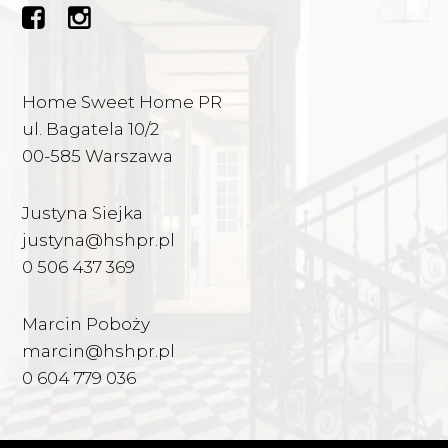
Home Sweet Home PR
ul. Bagatela 10/2
00-585 Warszawa
Justyna Siejka
justyna@hshpr.pl
0 506 437 369
Marcin Poboży
marcin@hshpr.pl
0 604 779 036